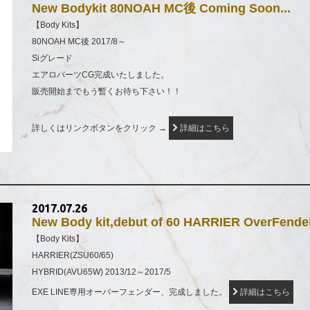
New Bodykit 80NOAH MC後 Coming Soon...
【Body Kits】
80NOAH MC後 2017/8～
Siグレード
エアロパーツCG完成いたしました。
販売開始までもう暫くお待ち下さい！！
詳しくはリンクボタンをクリック →
詳細はこちら
2017.07.26
New Body kit,debut of 60 HARRIER OverFender
【Body Kits】
HARRIER(ZSU60/65)
HYBRID(AVU65W) 2013/12～2017/5
EXE LINE専用オーバーフェンダー、完成しました。
詳細はこちら