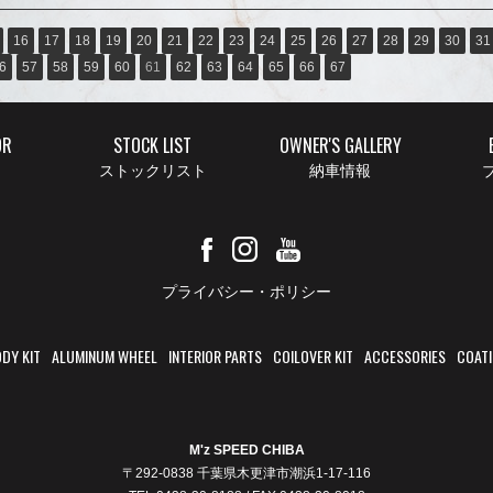
16
17
18
19
20
21
22
23
24
25
26
27
28
29
30
31
6
57
58
59
60
61
62
63
64
65
66
67
OR
STOCK LIST
OWNER'S GALLERY
ストックリスト
納車情報
ブ
プライバシー・ポリシー
DY KIT
ALUMINUM WHEEL
INTERIOR PARTS
COILOVER KIT
ACCESSORIES
COAT
M'z SPEED CHIBA
〒292-0838 千葉県木更津市潮浜1-17-116