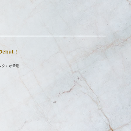
 Debut！
ック』が登場。