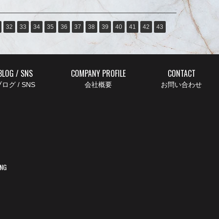
32
33
34
35
36
37
38
39
40
41
42
43
BLOG / SNS
COMPANY PROFILE
CONTACT
ログ / SNS
会社概要
お問い合わせ
ING