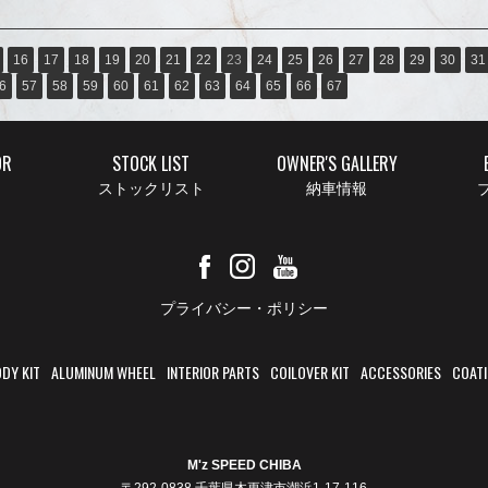
16
17
18
19
20
21
22
23
24
25
26
27
28
29
30
31
6
57
58
59
60
61
62
63
64
65
66
67
OR
STOCK LIST
OWNER'S GALLERY
ストックリスト
納車情報
ブ
プライバシー・ポリシー
DY KIT
ALUMINUM WHEEL
INTERIOR PARTS
COILOVER KIT
ACCESSORIES
COAT
M'z SPEED CHIBA