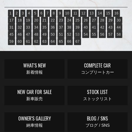
1
2
3
4
5
6
7
8
9
10
11
12
13
14
15
16
17
18
19
20
21
22
23
24
25
26
27
28
29
30
31
32
33
34
35
36
37
38
39
40
41
42
43
44
45
46
47
48
49
50
51
52
53
54
55
56
57
58
59
60
61
62
63
64
65
66
67
WHAT'S NEW
COMPLETE CAR
新着情報
コンプリートカー
NEW CAR FOR SALE
STOCK LIST
新車販売
ストックリスト
OWNER'S GALLERY
BLOG / SNS
納車情報
ブログ / SNS