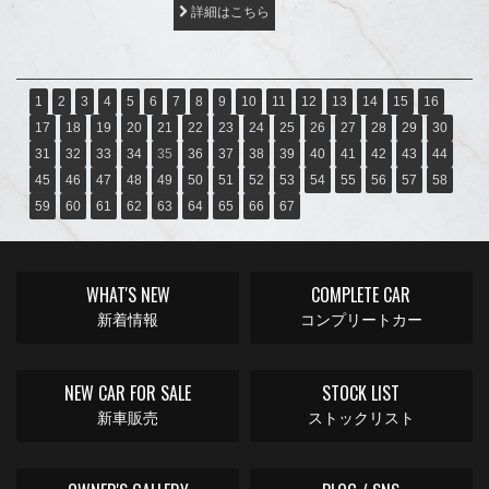
詳細はこちら
1
2
3
4
5
6
7
8
9
10
11
12
13
14
15
16
17
18
19
20
21
22
23
24
25
26
27
28
29
30
31
32
33
34
35
36
37
38
39
40
41
42
43
44
45
46
47
48
49
50
51
52
53
54
55
56
57
58
59
60
61
62
63
64
65
66
67
WHAT'S NEW
COMPLETE CAR
新着情報
コンプリートカー
NEW CAR FOR SALE
STOCK LIST
新車販売
ストックリスト