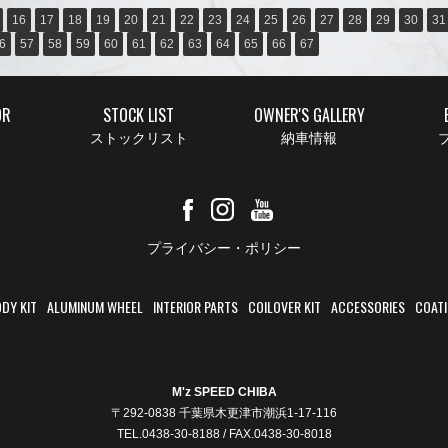
16
17
18
19
20
21
22
23
24
25
26
27
28
29
30
31
6
57
58
59
60
61
62
63
64
65
66
67
OR
STOCK LIST
OWNER'S GALLERY
ストックリスト
納車情報
ブ
プライバシー・ポリシー
DY KIT
ALUMINUM WHEEL
INTERIOR PARTS
COILOVER KIT
ACCESSORIES
COAT
M'z SPEED CHIBA
〒292-0838 千葉県木更津市潮浜1-17-116
TEL.0438-30-8188 / FAX.0438-30-8018