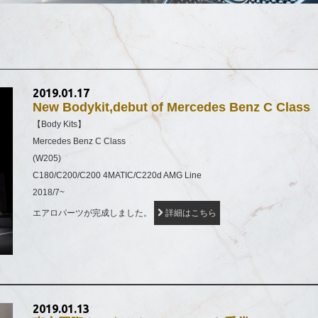
2019.01.17
New Bodykit,debut of Mercedes Benz C Class
【Body Kits】
Mercedes Benz C Class
(W205)
C180/C200/C200 4MATIC/C220d AMG Line
2018/7~
エアロパーツが完成しました。
詳細はこちら
2019.01.13