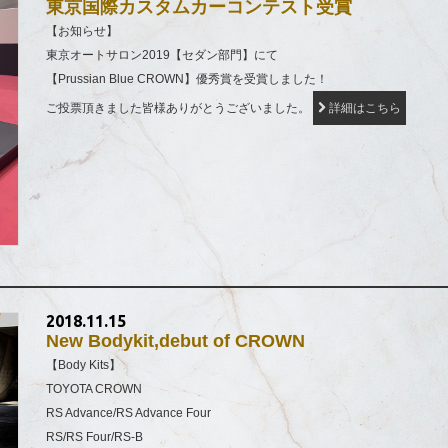
東京国際カスタムカーコンテスト受賞
【お知らせ】
東京オートサロン2019【セダン部門】にて
【Prussian Blue CROWN】優秀賞を受賞しました！
ご投票頂きました皆様ありがとうございました。
詳細はこちら
2018.11.15
New Bodykit,debut of CROWN
【Body Kits】
TOYOTA CROWN
RS Advance/RS Advance Four
RS/RS Four/RS-B