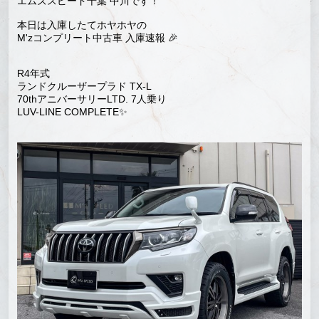
エムズスピード千葉 中川です！
本日は入庫したてホヤホヤの
M'zコンプリート中古車 入庫速報 🎉
R4年式
ランドクルーザープラド TX-L
70thアニバーサリーLTD. 7人乗り
LUV-LINE COMPLETE✨