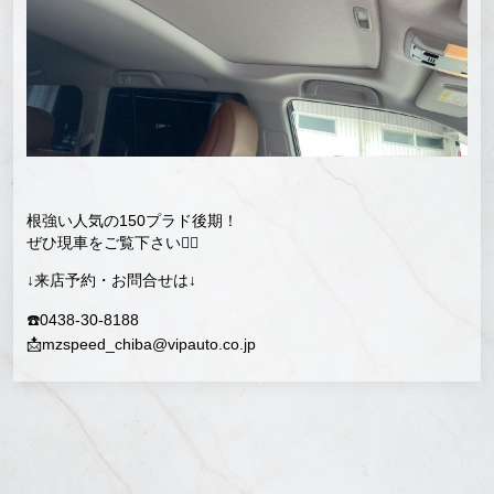
根強い人気の150プラド後期！
ぜひ現車をご覧下さい💁‍♂️
↓来店予約・お問合せは↓
☎️0438-30-8188
📩mzspeed_chiba@vipauto.co.jp