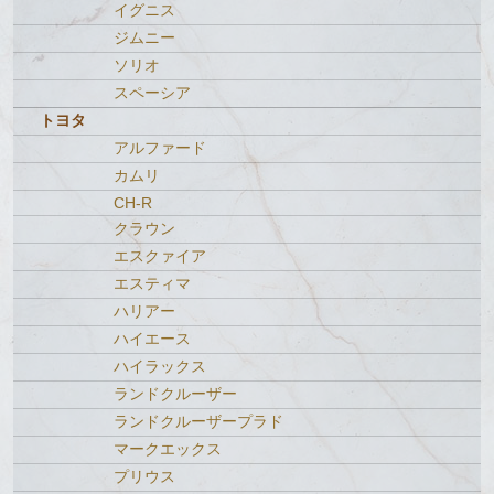
イグニス
ジムニー
ソリオ
スペーシア
トヨタ
アルファード
カムリ
CH-R
クラウン
エスクァイア
エスティマ
ハリアー
ハイエース
ハイラックス
ランドクルーザー
ランドクルーザープラド
マークエックス
プリウス