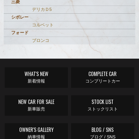
三菱
デリカＤ5
シボレー
コルベット
フォード
ブロンコ
WHAT'S NEW
COMPLETE CAR
新着情報
コンプリートカー
NEW CAR FOR SALE
STOCK LIST
新車販売
ストックリスト
OWNER'S GALLERY
BLOG / SNS
納車情報
ブログ / SNS