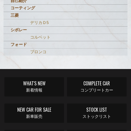
自己紹介
コーティング
三菱
デリカＤ5
シボレー
コルベット
フォード
ブロンコ
WHAT'S NEW
COMPLETE CAR
新着情報
コンプリートカー
NEW CAR FOR SALE
STOCK LIST
新車販売
ストックリスト