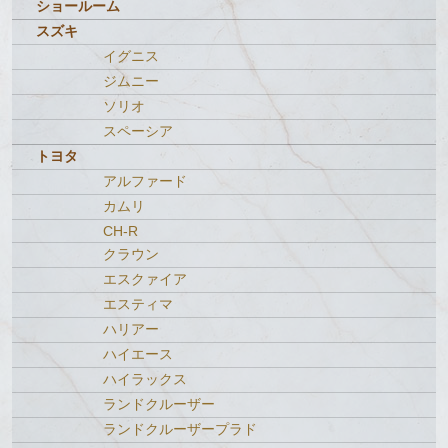
ショールーム
スズキ
イグニス
ジムニー
ソリオ
スペーシア
トヨタ
アルファード
カムリ
CH-R
クラウン
エスクァイア
エスティマ
ハリアー
ハイエース
ハイラックス
ランドクルーザー
ランドクルーザープラド