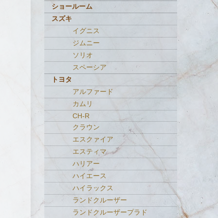
ショールーム
スズキ
イグニス
ジムニー
ソリオ
スペーシア
トヨタ
アルファード
カムリ
CH-R
クラウン
エスクァイア
エスティマ
ハリアー
ハイエース
ハイラックス
ランドクルーザー
ランドクルーザープラド