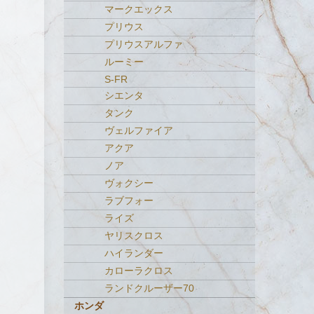
マークエックス
プリウス
プリウスアルファ
ルーミー
S-FR
シエンタ
タンク
ヴェルファイア
アクア
ノア
ヴォクシー
ラブフォー
ライズ
ヤリスクロス
ハイランダー
カローラクロス
ランドクルーザー70
ホンダ