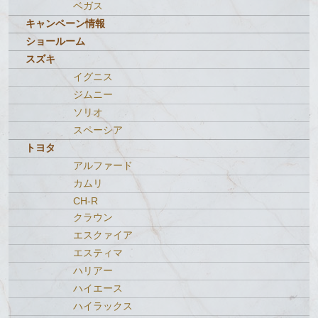
ベガス
キャンペーン情報
ショールーム
スズキ
イグニス
ジムニー
ソリオ
スペーシア
トヨタ
アルファード
カムリ
CH-R
クラウン
エスクァイア
エスティマ
ハリアー
ハイエース
ハイラックス