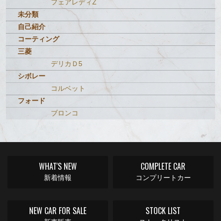
フェアレディZ
未分類
自己紹介
コーティング
三菱
デリカＤ5
シボレー
コルベット
フォード
ブロンコ
WHAT'S NEW
COMPLETE CAR
新着情報
コンプリートカー
NEW CAR FOR SALE
STOCK LIST