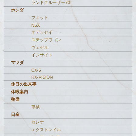
ランドクルーザー70
ホンダ
フィット
NSX
オデッセイ
ステップワゴン
ヴェゼル
インサイト
マツダ
CX-5
RX-VISION
休日の出来事
休暇案内
整備
車検
日産
セレナ
エクストレイル