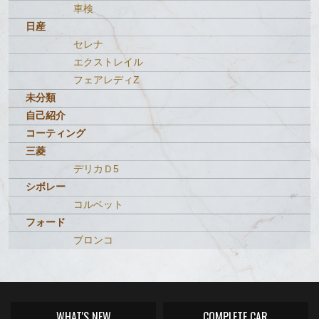
車検
日産
セレナ
エクストレイル
フェアレディZ
未分類
自己紹介
コーティング
三菱
デリカＤ5
シボレー
コルベット
フォード
ブロンコ
WHAT'S NEW
COMPLETE CAR