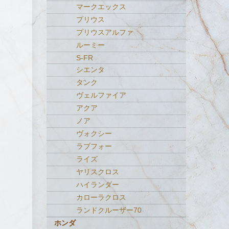
マークエックス
プリウス
プリウスアルファ
ルーミー
S-FR
シエンタ
タンク
ヴェルファイア
アクア
ノア
ヴォクシー
ラブフォー
ライズ
ヤリスクロス
ハイランダー
カローラクロス
ランドクルーザー70
ホンダ