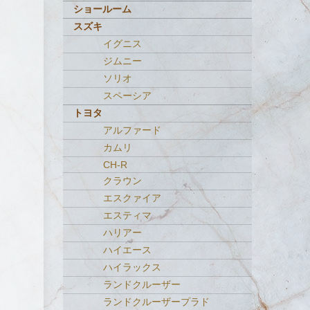
ショールーム
スズキ
イグニス
ジムニー
ソリオ
スペーシア
トヨタ
アルファード
カムリ
CH-R
クラウン
エスクァイア
エスティマ
ハリアー
ハイエース
ハイラックス
ランドクルーザー
ランドクルーザープラド