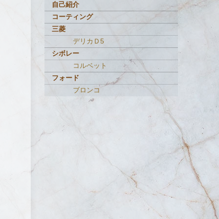
自己紹介
コーティング
三菱
デリカＤ5
シボレー
コルベット
フォード
ブロンコ