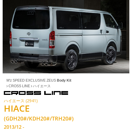
M'z SPEED EXCLUSIVE ZEUS
Body Kit
CROSS LINE
ハイエース
ハイエース (2941)
HIACE
(GDH20#/KDH20#/TRH20#)
2013/12 -