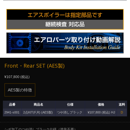
Front・Rear SET (AES製)
¥107,800 (税込)
AES製の特徴
品番
商品名
仕様
価格
送料
2941-s001
2点KIT(F,R) (AES製)
つや消しブラック
¥107,800 (税込) HJ
D
シボ加工のつや消しブラック仕様（塗装不要）