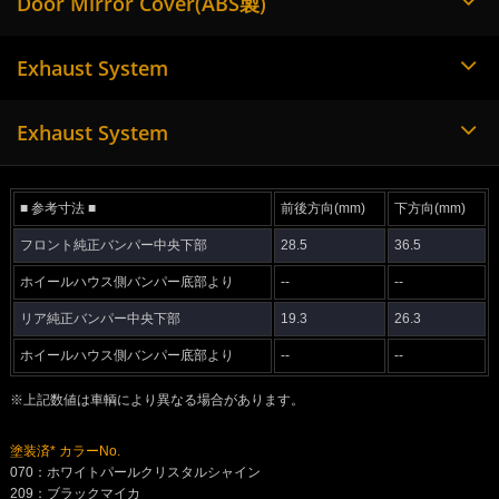
Door Mirror Cover(ABS製)
Exhaust System
Exhaust System
■ 参考寸法 ■
前後方向(mm)
下方向(mm)
フロント純正バンパー中央下部
28.5
36.5
ホイールハウス側バンパー底部より
--
--
リア純正バンパー中央下部
19.3
26.3
ホイールハウス側バンパー底部より
--
--
※上記数値は車輌により異なる場合があります。
塗装済* カラーNo.
070：ホワイトパールクリスタルシャイン
209：ブラックマイカ