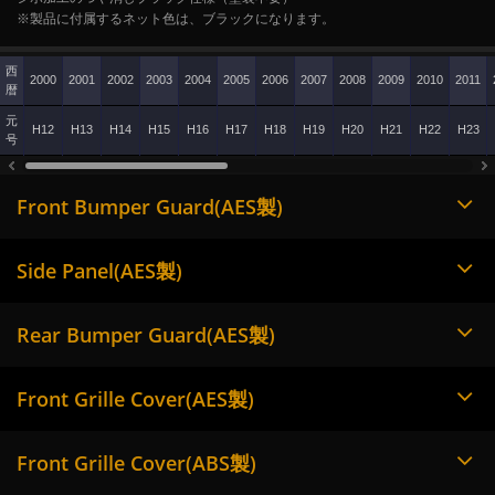
※製品に付属するネット色は、ブラックになります。
西
2000
2001
2002
2003
2004
2005
2006
2007
2008
2009
2010
2011
暦
元
H12
H13
H14
H15
H16
H17
H18
H19
H20
H21
H22
H23
号
Front Bumper Guard(AES製)
Side Panel(AES製)
Rear Bumper Guard(AES製)
Front Grille Cover(AES製)
Front Grille Cover(ABS製)