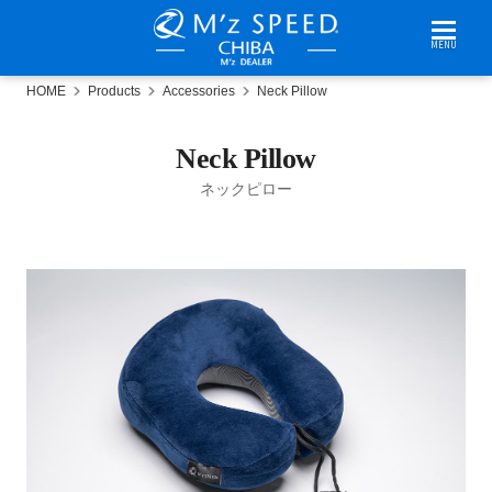
MENU
HOME
Products
Accessories
Neck Pillow
Neck Pillow
ネックピロー