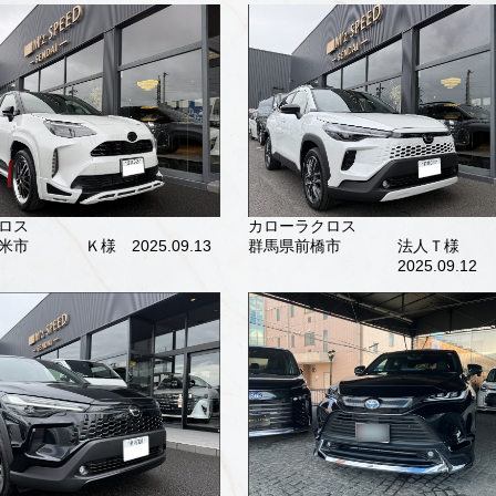
ロス
カローラクロス
米市
Ｋ様 2025.09.13
群馬県前橋市
法人Ｔ様
2025.09.12