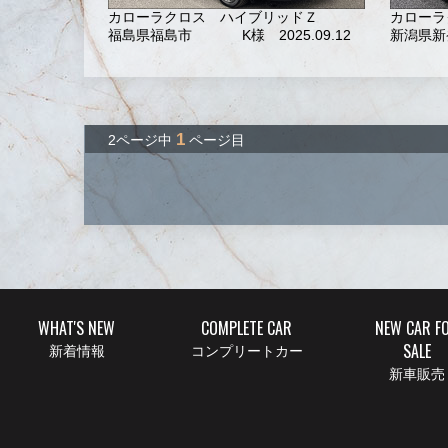
カローラクロス ハイブリッドＺ
カローラ
福島県福島市
K様 2025.09.12
新潟県新
1
2ページ中
ページ目
WHAT'S NEW
COMPLETE CAR
NEW CAR F
SALE
新着情報
コンプリートカー
新車販売