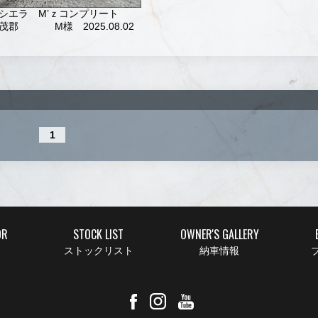
シエラ M’ｚコンプリート
茂郡
M様 2025.08.02
1
OR
STOCK LIST
OWNER'S GALLERY
ストックリスト
納車情報
ブ