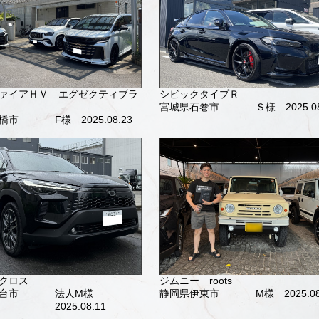
ァイアＨＶ エグゼクティブラ
シビックタイプＲ
宮城県石巻市
Ｓ様 2025.08
橋市
F様 2025.08.23
クロス
ジムニー roots
台市
法人M様
静岡県伊東市
M様 2025.08
2025.08.11