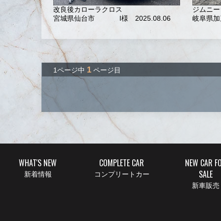
改良後カローラクロス
ジムニー
宮城県仙台市
I様 2025.08.06
岐阜県加
1
1ページ中
ページ目
WHAT'S NEW
COMPLETE CAR
NEW CAR F
SALE
新着情報
コンプリートカー
新車販売