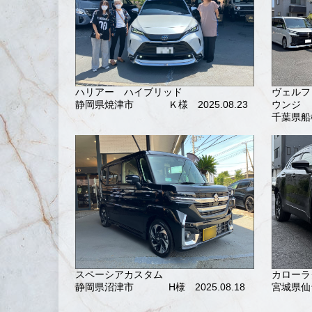
ハリアー ハイブリッド
ヴェルフ
静岡県焼津市
Ｋ様 2025.08.23
ウンジ
千葉県船
スペーシアカスタム
カローラ
静岡県沼津市
H様 2025.08.18
宮城県仙