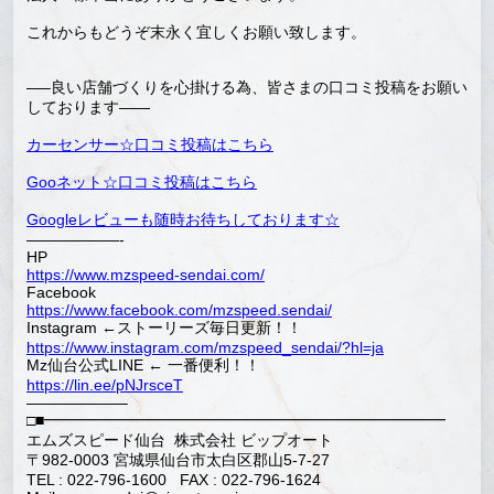
これからもどうぞ末永く宜しくお願い致します。
—–良い店舗づくりを心掛ける為、皆さまの口コミ投稿をお願い
しております——
カーセンサー☆口コミ投稿はこちら
Gooネット☆口コミ投稿はこちら
Googleレビューも随時お待ちしております☆
——————-
HP
https://www.mzspeed-sendai.com/
Facebook
https://www.facebook.com/mzspeed.sendai/
Instagram ←ストーリーズ毎日更新！！
https://www.instagram.com/mzspeed_sendai/?hl=ja
Mz仙台公式LINE ← 一番便利！！
https://lin.ee/pNJrsceT
——————–
□■━━━━━━━━━━━━━━━━━━━━━━━━━━
エムズスピード仙台 株式会社 ビップオート
〒982-0003 宮城県仙台市太白区郡山5-7-27
TEL : 022-796-1600 FAX : 022-796-1624