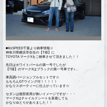
■MzSPEED千葉より納車情報☆
神奈川県横浜市在住の【T様】に
TOYOTA マークXをご納車させて頂きました！！
先日はホワイトパールの第一号でしたが
【T様】のマークXはブラックの第一号車です♪…
車高調バージョンフルセットです☆
もちろんGTウイング付！！！！！
かなりスポーティーに仕上がっています☆
セダンは後部座席が狭いイメージですが・・・
マークXはチャイルドシートを装着しても
かなりゆとりがありました！！