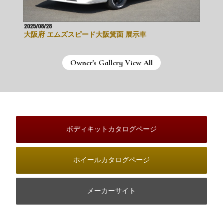
2025/08/28
20
大阪府 エムズスピード大阪箕面 展示車
大
Owner's Gallery View All
ボディキットカタログページ
ホイールカタログページ
メーカーサイト