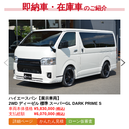
即納車・在庫車
のご紹介
ハ
ハイエースバン【展示車両】
2W
2WD ディーゼル 標準 スーパーGL DARK PRIME S
車
車両本体価格
¥5,830,000
(税込)
支
支払総額
¥6,070,000
(税込)
詳細ページ
かんたん見積
ローン仮審査