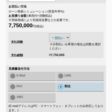
お支払い方法
ローン簡易シミュレーション(実質年率
%)
お見積り金額
(車両代+消費税込)
※登録地域により別途陸送費などが必要です。
7,750,000
円(税込)
支払回数
※分割払いを希望の場合は回数を選択
ください
¥
7,750,000
支払総額
見積書送付方法
E-Mail
LINE
FAX
郵送
SMS
(E-mailアドレスはPC・スマートフォン・タブレットのみ対応しており
ます。)