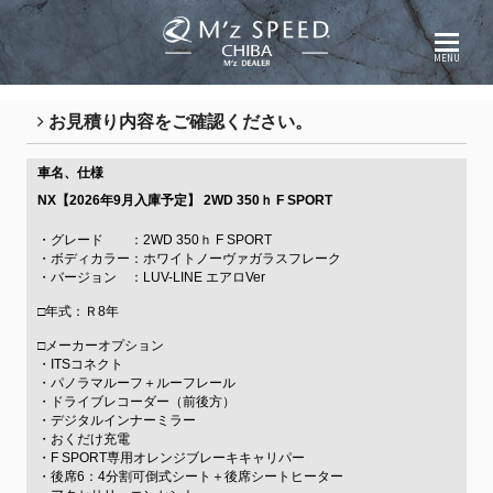
MENU
お見積り内容をご確認ください。
車名、仕様
NX【2026年9月入庫予定】
2WD 350ｈ F SPORT
・グレード ：2WD 350ｈ F SPORT
・ボディカラー：ホワイトノーヴァガラスフレーク
・バージョン ：LUV-LINE エアロVer
□年式：Ｒ8年
□メーカーオプション
・ITSコネクト
・パノラマルーフ＋ルーフレール
・ドライブレコーダー（前後方）
・デジタルインナーミラー
・おくだけ充電
・F SPORT専用オレンジブレーキキャリパー
・後席6：4分割可倒式シート＋後席シートヒーター